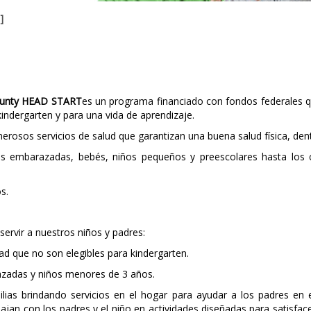
]
County HEAD START
es un programa financiado con fondos federales q
indergarten y para una vida de aprendizaje.
sos servicios de salud que garantizan una buena salud física, dental
 embarazadas, bebés, niños pequeños y preescolares hasta los c
s.
ervir a nuestros niños y padres:
ad que no son elegibles para kindergarten.
zadas y niños menores de 3 años.
ias brindando servicios en el hogar para ayudar a los padres en el
ajan con los padres y el niño en actividades diseñadas para satisface