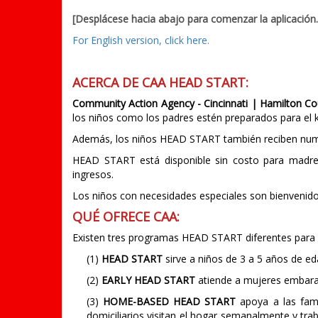
[Desplácese hacia abajo para comenzar la aplicación.
For English version, click here.
ACERCA DE CAA HEAD START:
Community Action Agency - Cincinnati | Hamilton 
los niños como los padres estén preparados para el k
Además, los niños HEAD START también reciben numero
HEAD START está disponible sin costo para madres
ingresos.
Los niños con necesidades especiales son bienvenido
QUÉ OFRECE CAA:
Existen tres programas HEAD START diferentes para s
(1)
HEAD START
sirve a niños de 3 a 5 años de ed
(2)
EARLY HEAD START
atiende a mujeres embara
(3)
HOME-BASED HEAD START
apoya a las famil
domiciliarios visitan el hogar semanalmente y trab